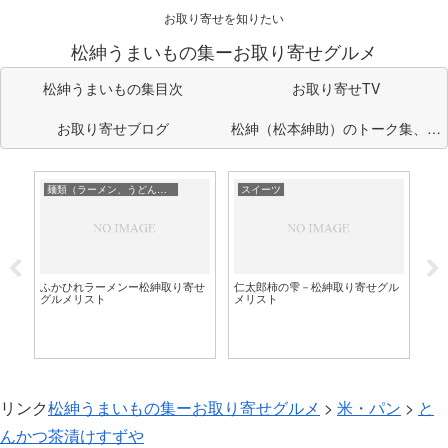
お取り寄せを知りたい
松紳うまいもの集ーお取り寄せグルメ
松紳うまいもの集目次
お取り寄せTV
お取り寄せブログ
松紳（松本紳助）のトーク集、企
画のまとめ部屋
麺類（ラーメン、うどん、そば）
スイーツ
麺
川
り
茶
ふかひれラーメンー松紳取り寄せ
仁太郎柿の雫－松紳取り寄せグル
り
グルメリスト
メリスト
リンク
松紳うまいもの集ーお取り寄せグルメ
>
米・パン
>
と
んかつ茶漬けすずや