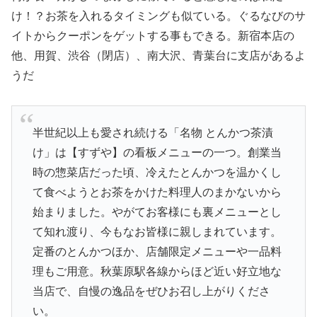
け！？お茶を入れるタイミングも似ている。ぐるなびのサ
イトからクーポンをゲットする事もできる。新宿本店の
他、用賀、渋谷（閉店）、南大沢、青葉台に支店があるよ
うだ
半世紀以上も愛され続ける「名物 とんかつ茶漬
け」は【すずや】の看板メニューの一つ。創業当
時の惣菜店だった頃、冷えたとんかつを温かくし
て食べようとお茶をかけた料理人のまかないから
始まりました。やがてお客様にも裏メニューとし
て知れ渡り、今もなお皆様に親しまれています。
定番のとんかつほか、店舗限定メニューや一品料
理もご用意。秋葉原駅各線からほど近い好立地な
当店で、自慢の逸品をぜひお召し上がりくださ
い。