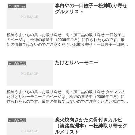
李白やの一口餃子ー松紳取り寄せ
肉・肉加工品
グルメリスト
松紳うまいもの集～お取り寄せ－肉・加工品の取り寄せ-一口餃子こ
のページは、松紳の放送中（2006年ごろ）に作られたものです。最
新の情報ではないのでご注意くださいお取り寄せ・一口餃子一口餃子
販売店｜商品解説｜トーク内容｜関連サイト一口餃子販売...
たけとりハーモニー
肉・肉加工品
松紳うまいもの集～お取り寄せ－肉・加工品の取り寄せ-タケマンの
たけとりハーモニーこのページは、松紳の放送中（2006年ごろ）に
作られたものです。最新の情報ではないのでご注意ください松紳で
も、大人気となった気仙沼の名産ふかひれラーメン他、完熟...
炭火焼肉さかたの骨付きカルビ
肉・肉加工品
（淡路島洲本）ー松紳取り寄せグ
ルメリスト