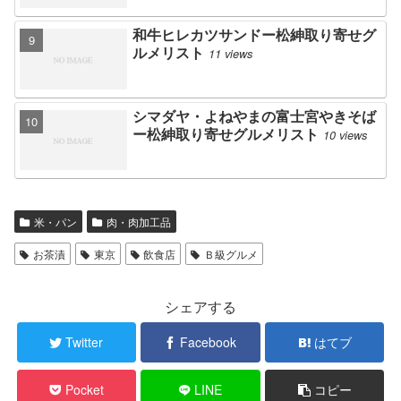
和牛ヒレカツサンドー松紳取り寄せグ
ルメリスト
11 views
シマダヤ・よねやまの富士宮やきそば
ー松紳取り寄せグルメリスト
10 views
米・パン
肉・肉加工品
お茶漬
東京
飲食店
Ｂ級グルメ
シェアする
Twitter
Facebook
はてブ
Pocket
LINE
コピー