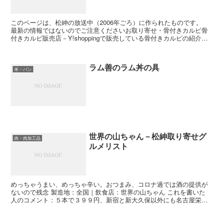
このページは、松紳の放送中（2006年ごろ）に作られたものです。
最新の情報ではないのでご注意くださいお取り寄せ・骨付きカルビ骨
付きカルビ販売店－Y!shoppingで販売している骨付きカルビの紹介あ
骨付きカルビ販売店｜商品解説｜トーク内容｜...
ラム善のラム丼の具
米・パン
世界の山ちゃん－松紳取り寄せグ
肉・肉加工品
ルメリスト
めっちゃうまい、めっちゃ辛い。おつまみ、コロナ過では酒の提供が
ないので残念 製造地：全国｜飲食店：世界の山ちゃん これを書いた
人のコメント：５本で３９９円、新宿と新大久保以外にも名古屋栄他
繁華街にいけば大抵店がある。