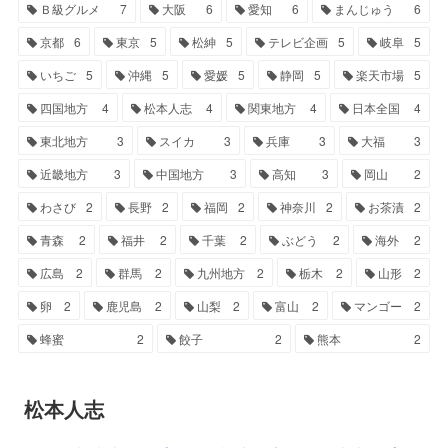
Ｂ級グルメ
7
大阪
6
愛知
6
まんじゅう
6
京都
6
東京
5
松紳
5
テレビ企画
5
岐阜
5
いちご
5
沖縄
5
愛媛
5
静岡
5
楽天市場
5
四国地方
4
松本人志
4
関東地方
4
日本全国
4
東北地方
3
スイカ
3
兵庫
3
大福
3
近畿地方
3
中国地方
3
高知
3
岡山
2
わさび
2
長野
2
福岡
2
神奈川
2
お茶漬
2
青森
2
福井
2
千葉
2
ぶどう
2
海外
2
広島
2
群馬
2
九州地方
2
栃木
2
山形
2
卵
2
鹿児島
2
山梨
2
富山
2
マンゴー
2
蜂蜜
2
餃子
2
熊本
2
松本人志