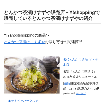
とんかつ茶漬けすずや販売店－Y!shoppingで
販売しているとんかつ茶漬けすずやの紹介
Y!Yahoo!shoppingの商品1-
とんかつ茶漬け すずや
お取り寄せの関連商品-
名代とんかつ 新宿 すずや
本店
名物『とんかつ茶漬け』
2016年改装リニューアル
[
住所
]東京都新宿区歌舞伎
町1‐23‐15 SUZUYAビル5F
posted with
タベレバ
ホットペッパーグルメ