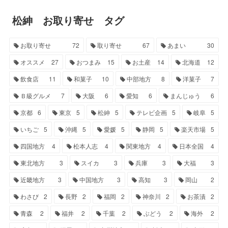
松紳 お取り寄せ タグ
お取り寄せ
72
取り寄せ
67
あまい
30
オススメ
27
おつまみ
15
お土産
14
北海道
12
飲食店
11
和菓子
10
中部地方
8
洋菓子
7
Ｂ級グルメ
7
大阪
6
愛知
6
まんじゅう
6
京都
6
東京
5
松紳
5
テレビ企画
5
岐阜
5
いちご
5
沖縄
5
愛媛
5
静岡
5
楽天市場
5
四国地方
4
松本人志
4
関東地方
4
日本全国
4
東北地方
3
スイカ
3
兵庫
3
大福
3
近畿地方
3
中国地方
3
高知
3
岡山
2
わさび
2
長野
2
福岡
2
神奈川
2
お茶漬
2
青森
2
福井
2
千葉
2
ぶどう
2
海外
2