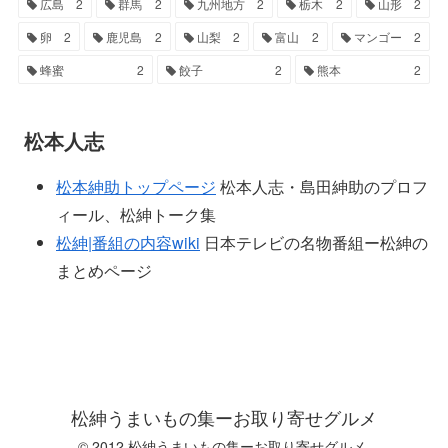
広島
2
群馬
2
九州地方
2
栃木
2
山形
2
卵
2
鹿児島
2
山梨
2
富山
2
マンゴー
2
蜂蜜
2
餃子
2
熊本
2
松本人志
松本紳助トップページ
松本人志・島田紳助のプロフ
ィール、松紳トーク集
松紳|番組の内容wiki
日本テレビの名物番組ー松紳の
まとめページ
松紳うまいもの集ーお取り寄せグルメ
© 2012 松紳うまいもの集ーお取り寄せグルメ.