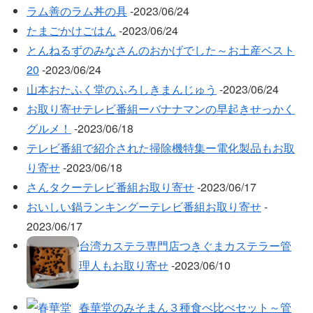
ラム善のラム丼の具
‐2023/06/24
たまごかけごはん
‐2023/06/24
とんねるずのみなさんのおかげでした～お土産ベスト
20
‐2023/06/24
山本おたふく堂のふろしきまんじゅう
‐2023/06/24
お取り寄せテレビ番組ーバナナマンの早起きせっかく
グルメ！
‐2023/06/18
テレビ番組で紹介された掃除機特集ー電化製品もお取
り寄せ
‐2023/06/18
さんタクーテレビ番組お取り寄せ
‐2023/06/17
おいしい鍋ランキングーテレビ番組お取り寄せ
‐
2023/06/17
台湾カステラ専門店つきぐまカステラー管
理人もお取り寄せ
‐2023/06/10
春華堂のみそまん３種食べ比べセット～管