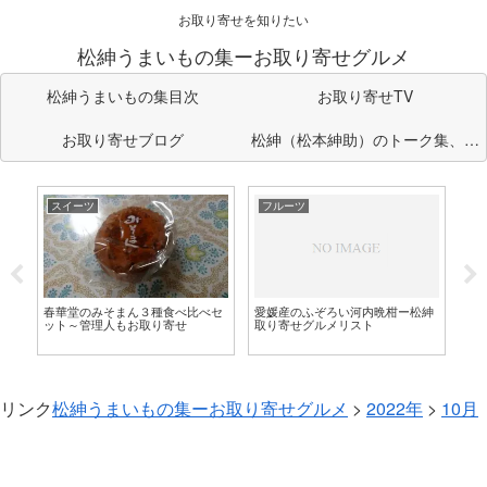
お取り寄せを知りたい
松紳うまいもの集ーお取り寄せグルメ
松紳うまいもの集目次
お取り寄せTV
お取り寄せブログ
松紳（松本紳助）のトーク集、企
画のまとめ部屋
スイーツ
フルーツ
ス
菓
ム
ト
紳
春華堂のみそまん３種食べ比べセ
愛媛産のふぞろい河内晩柑ー松紳
ット～管理人もお取り寄せ
取り寄せグルメリスト
リンク
松紳うまいもの集ーお取り寄せグルメ
>
2022年
>
10月