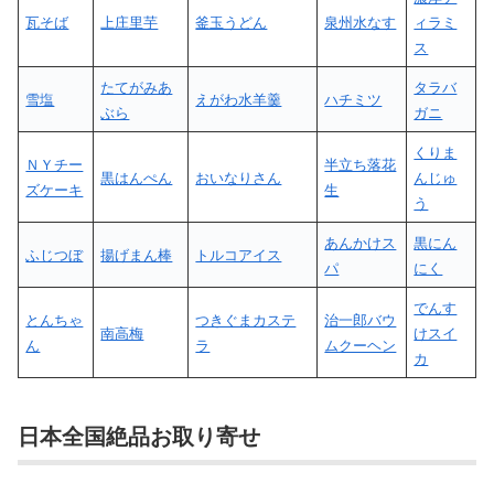
瓦そば
上庄里芋
釜玉うどん
泉州水なす
ィラミ
ス
たてがみあ
タラバ
雪塩
えがわ水羊羹
ハチミツ
ぶら
ガニ
くりま
ＮＹチー
半立ち落花
黒はんぺん
おいなりさん
んじゅ
ズケーキ
生
う
あんかけス
黒にん
ふじつぼ
揚げまん棒
トルコアイス
パ
にく
でんす
とんちゃ
つきぐまカステ
治一郎バウ
南高梅
けスイ
ん
ラ
ムクーヘン
カ
日本全国絶品お取り寄せ