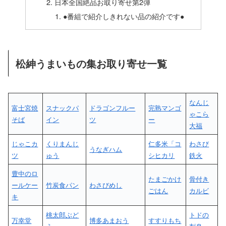
日本全国絶品お取り寄せ第2弾
●番組で紹介しきれない品の紹介です●
松紳うまいもの集お取り寄せ一覧
なんじ
富士宮焼
スナックパ
ドラゴンフルー
完熟マンゴ
ゃこら
そば
イン
ツ
ー
大福
じゃこカ
くりまんじ
仁多米「コ
わさび
うなぎハム
ツ
ゅう
シヒカリ
鉄火
豊中のロ
たまごかけ
骨付き
ールケー
竹炭食パン
わさびめし
ごはん
カルビ
キ
桃太郎ぶど
トドの
万幸堂
博多あまおう
すすりもち