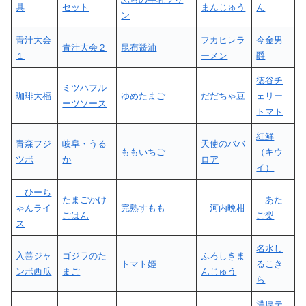
具
セット
まんじゅう
ん
ン
青汁大会
フカヒレラ
今金男
青汁大会２
昆布醤油
１
ーメン
爵
徳谷チ
ミツハフル
珈琲大福
ゆめたまご
だだちゃ豆
ェリー
ーツソース
トマト
紅鮮
青森フジ
岐阜・うる
天使のババ
ももいちご
（キウ
ツボ
か
ロア
イ）
ひーち
たまごかけ
あた
ゃんライ
完熟すもも
河内晩柑
ごはん
ご梨
ス
名水し
入善ジャ
ゴジラのた
ふろしきま
トマト姫
るこき
ンボ西瓜
まご
んじゅう
ら
濃厚テ