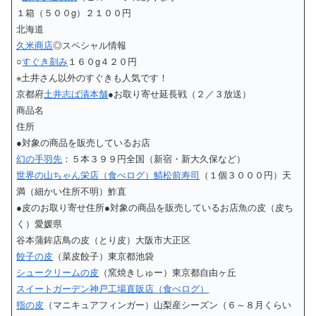
１箱（５００g）２１００円
北海道
久米商店
◎スペシャル情報
○
すぐき刻み
１６０g４２０円
※土井さん以外のすぐきも人気です！
京都府
土井志ば漬本舗
●お取り寄せ延長戦（２／３放送）
商品名
住所
●対象の商品を販売しているお店
幻の手羽先
：５本３９９円全国（新宿・新大久保など）
世界の山ちゃん栄店（食べログ）
鯖松前寿司
（１個３０００円）天
満（細かい住所不明）鮓直
●皮のお取り寄せ住所●対象の商品を販売しているお店魚の皮（皮ち
く）愛媛県
谷本蒲鉾店鳥の皮（とり皮）大阪市大正区
餃子の皮
（菜皮餃子）東京都池袋
シュークリームの皮
（窯焼きしゅー）東京都自由ヶ丘
スイートガーデン神戸工場直販店（食べログ）
指の皮
（マニキュアフィンガー）山梨産シーズン（６～８月くらい