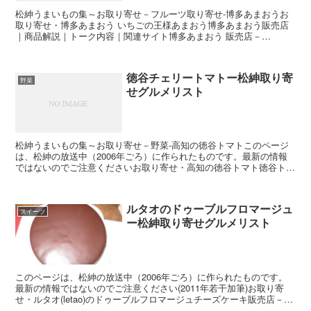
松紳うまいもの集～お取り寄せ－フルーツ取り寄せ-博多あまおうお
取り寄せ・博多あまおう いちごの王様あまおう博多あまおう販売店
｜商品解説｜トーク内容｜関連サイト博多あまおう 販売店－
Y!shoppingで販売しているショップの紹介Y!石田農園...
徳谷チェリートマトー松紳取り寄
野菜
せグルメリスト
松紳うまいもの集～お取り寄せ－野菜-高知の徳谷トマトこのページ
は、松紳の放送中（2006年ごろ）に作られたものです。最新の情報
ではないのでご注意くださいお取り寄せ・高知の徳谷トマト徳谷トマ
ト販売店｜商品解説｜トーク内容｜関連サイト徳谷トマト...
ルタオのドゥーブルフロマージュ
スイーツ
ー松紳取り寄せグルメリスト
このページは、松紳の放送中（2006年ごろ）に作られたものです。
最新の情報ではないのでご注意ください(2011年若干加筆)お取り寄
せ・ルタオ(letao)のドゥーブルフロマージュチーズケーキ販売店－
Y!shoppingで販売しているドゥーブ...