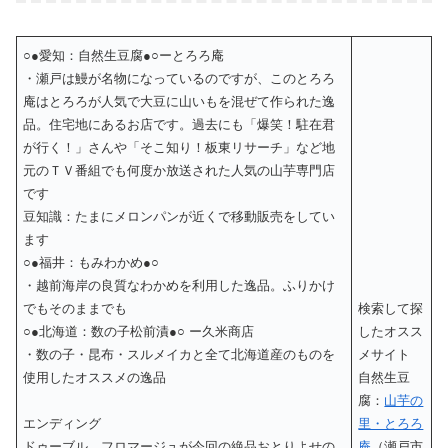
○●愛知：自然生豆腐●○ーとろろ庵
・瀬戸は鰻が名物になっているのですが、このとろろ
庵はとろろが人気で大豆に山いもを混ぜて作られた逸
品。住宅地にあるお店です。過去にも「爆笑！駐在君
が行く！」さんや「そこ知り！板東リサーチ」など地
元のＴＶ番組でも何度か放送された人気の山芋専門店
です
豆知識：たまにメロンパンが近くで移動販売をしてい
ます
○●福井：もみわかめ●○
・越前海岸の良質なわかめを利用した逸品。ふりかけ
でもそのままでも
検索して探
○●北海道：数の子松前漬●○ ー久米商店
したオスス
・数の子・昆布・スルメイカと全て北海道産のものを
メサイト
使用したオススメの逸品
自然生豆
腐：
山芋の
エンディング
里・とろろ
ドゥーブル フロマージュが今回の絶品おとりよせの
庵
（瀬戸市