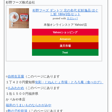
杉野フーズ株式会社
杉野フーズ ダントツ 北の名代 紅鮭逸品 ほぐ
し鮭 180g/2缶セット
posted with
カエレバ
本舗オンラインストア Yahoo!店
Yahooショッピング
Amazon
楽天市場
7net
○
自然生豆腐
（このページにあります
１丁４２０円愛知県
旬彩・じねんじょ市場・とろろ庵（食べログ）
○
もみわかめ
（このページにあります
１缶１５００円福井県
かヾみや本店
福井のうまいものならかがみや
○
数の子松前漬
（このページにあります