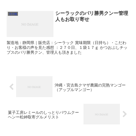
シーラックのバリ勝男クンー管理
その他
人もお取り寄せ
製造地：静岡県｜販売店：シーラック 賞味期限（日持ち）・こだわ
り・お客様の声を見た感想 ：２７０日、１袋１７ｇ かつおぶしチッ
プスのバリ勝男クン、管理人も頂きました
沖縄・宮古島クマザ農園の完熟マンゴー
（アップルマンゴー）
菓子工房レミールのしっとりバウムクー
ヘンー松紳取寄グルメリスト