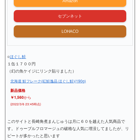
Amazon
セブンネット
LOHACO
○
ほぐし鮭
１缶１７００円
（幻の魚ケイジにリンク貼りました）
北海道 鮭フレーク(紅鮭逸品 ほぐし鮭)(190g)
新品価格
￥1,560
から
(2022/3/6 23:45時点)
このサイトと長崎角煮まんじゅうは月に６０を越えた人気商品で
す。ドゥーブルフロマージュの破格な人気に埋没してましたが、リ
ピートが多かったと思います