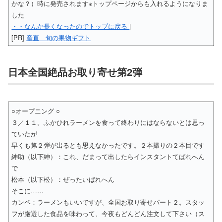
かな？）時に発売されます※トップページからも入れるようになりま
した
・・なんか長くなったのでトップに戻る
|
[PR]
産直 旬の果物ギフト
日本全国絶品お取り寄せ第2弾
○オープニング ○
３／１１。ふかひれラーメンを食って終わりにはならないとは思っ
ていたが
早くも第２弾が出るとも思えなかったです。２本撮りの２本目です
紳助（以下紳）：これ、だまって出したらインスタントてばれへん
で
松本（以下松）：ぜったいばれへん
そこに……
カンペ：ラーメンもいいですが、全国お取り寄せパート２。スタッ
フが厳選した食品を味わって、今夜もどんどん注文して下さい（ス