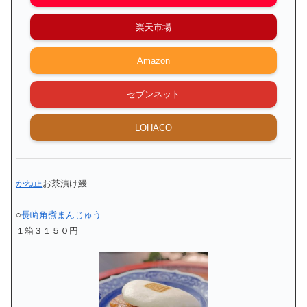
楽天市場
Amazon
セブンネット
LOHACO
かね正
お茶漬け鰻
○
長崎角煮まんじゅう
１箱３１５０円