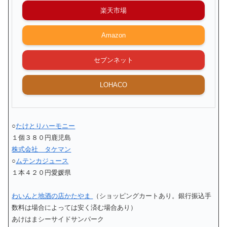
楽天市場
Amazon
セブンネット
LOHACO
○
たけとりハーモニー
１個３８０円鹿児島
株式会社 タケマン
○
ムテンカジュース
１本４２０円愛媛県
わいんと地酒の店かたやま
（ショッピングカートあり。銀行振込手
数料は場合によっては安く済む場合あり）
あけはまシーサイドサンパーク