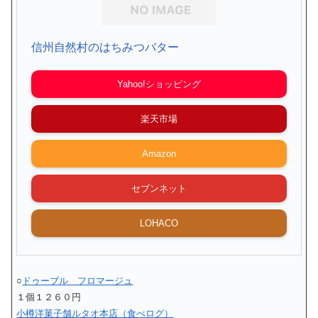
信州自然村のはちみつバター
Yahoo!ショッピング
楽天市場
Amazon
セブンネット
LOHACO
○
ドゥーブル フロマージュ
１個１２６０円
小樽洋菓子舗ルタオ本店（食べログ）