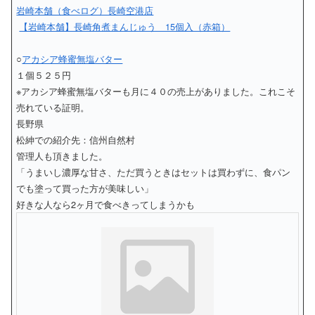
岩崎本舗（食べログ）長崎空港店
【岩崎本舗】長崎角煮まんじゅう 15個入（赤箱）
○
アカシア蜂蜜無塩バター
１個５２５円
※アカシア蜂蜜無塩バターも月に４０の売上がありました。これこそ
売れている証明。
長野県
松紳での紹介先：信州自然村
管理人も頂きました。
「うまいし濃厚な甘さ、ただ買うときはセットは買わずに、食パン
でも塗って買った方が美味しい」
好きな人なら2ヶ月で食べきってしまうかも