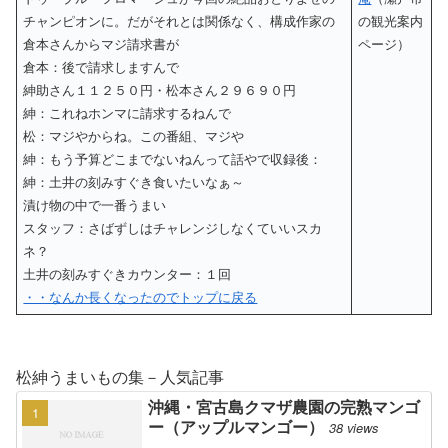
チャンピオンに。だがそれとは関係なく、構成作家の
の観光案内
倉本さんからマジ請求書が
ページ）
倉本：後で請求しますんで
紳助さん１１２５０円・松本さん２９６９０円
紳：これねホンマに請求するねんで
松：マジやからね。この番組、マジや
紳：もう予算どこまでないねんって話やで収録後：
紳：土井の刻みすぐき食いたいなぁ～
漬け物の中で一番うまい
スタッフ：さばずしはチャレンジしなくていいスカ
ネ？
土井の刻みすぐきカウンター：１回
・・なんか長くなったのでトップに戻る
松紳うまいもの集－人気記事
沖縄・宮古島クマザ農園の完熟マンゴ
ー（アップルマンゴー）
38 views