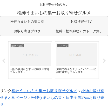
お取り寄せを知りたい
松紳うまいもの集ーお取り寄せグルメ
松紳うまいもの集目次
お取り寄せTV
お取り寄せブログ
松紳（松本紳助）のトーク集、企
画のまとめ部屋
漬物・総菜
フルーツ
そ
シ
人
り
大阪の泉州水なす－松紳取り寄せ
沖縄で有名なスナックパインー松
グルメリスト
紳取り寄せグルメリスト
リンク
松紳うまいもの集ーお取り寄せグルメ
>
松紳お取り寄
せまとめページ
>
松紳うまいもの集～日本全国絶品お取り寄
せ