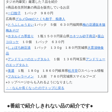
タジオ内爆笑）厳選した７品を紹介
○商品名住所対象の商品を販売しているお店
○
一口餃子
１パック ９８０円
広島県
グルメGyaoひとくち餃子 痴唐人
○
とうふしゅうまい
１パック ５個 ６３０円福岡県
梅の花通販本舗
梅あそび
○
ホタルイカ墨造り
１瓶１５００円富山県
カネツル砂子商店
○
葉山
コロッケ
１０個 １パック ６３０円
○
しょぼろ納豆漬
１パック １３０g １８０円茨城県
大貫漬物食
品
○
アンドリューのエッグタルト
１個 １３６円埼玉県
アンドリュー
のエッグタルト
○
美濃
１瓶 １８０g １８６０円岐阜県
松月堂
◎スペシャル情報
○
フカヒレラーメン
１人前 ７８０円宮城県スマイルフーズ
※トップページからも入れるようになりました
・・なんか長くなったのでトップに戻る
●番組で紹介しきれない品の紹介です●