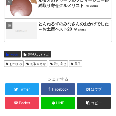
ルタオのドゥーブルフロマージュー松
紳取り寄せグルメリスト
10 views
とんねるずのみなさんのおかげでした
～お土産ベスト20
10 views
その他
管理人おすすめ
おつまみ
お取り寄せ
取り寄せ
菓子
シェアする
Twitter
Facebook
はてブ
Pocket
LINE
コピー