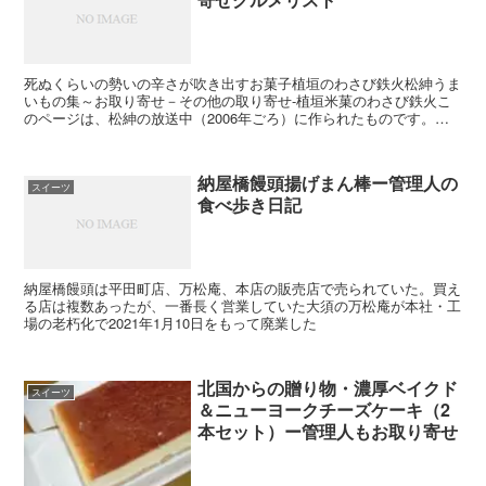
死ぬくらいの勢いの辛さが吹き出すお菓子植垣のわさび鉄火松紳うま
いもの集～お取り寄せ－その他の取り寄せ-植垣米菓のわさび鉄火こ
のページは、松紳の放送中（2006年ごろ）に作られたものです。最
新の情報ではないのでご注意くださいお取り寄せ・植垣米...
納屋橋饅頭揚げまん棒ー管理人の
スイーツ
食べ歩き日記
納屋橋饅頭は平田町店、万松庵、本店の販売店で売られていた。買え
る店は複数あったが、一番長く営業していた大須の万松庵が本社・工
場の老朽化で2021年1月10日をもって廃業した
北国からの贈り物・濃厚ベイクド
スイーツ
＆ニューヨークチーズケーキ（2
本セット）ー管理人もお取り寄せ