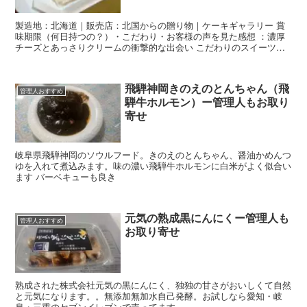
製造地：北海道｜販売店：北国からの贈り物｜ケーキギャラリー 賞
味期限（何日持つの？）・こだわり・お客様の声を見た感想 ：濃厚
チーズとあっさりクリームの衝撃的な出会い こだわりのスイーツを
生産している北海道のチーズ工房に粘り強く交渉した
飛騨神岡きのえのとんちゃん（飛
管理人おすすめ
騨牛ホルモン）ー管理人もお取り
寄せ
岐阜県飛騨神岡のソウルフード。きのえのとんちゃん、醤油かめんつ
ゆを入れて煮込みます。味の濃い飛騨牛ホルモンに白米がよく似合い
ます バーベキューも良き
元気の熟成黒にんにくー管理人も
管理人おすすめ
お取り寄せ
熟成された株式会社元気の黒にんにく、独独の甘さがおいしくて自然
と元気になります。。無添加無加水自己発酵。お試しなら愛知・岐
阜・三重のセブンイレブンで売ってます