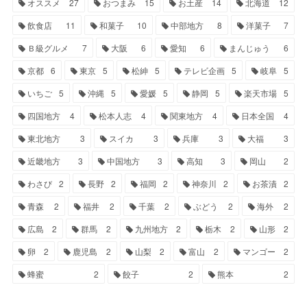
オススメ
27
おつまみ
15
お土産
14
北海道
12
飲食店
11
和菓子
10
中部地方
8
洋菓子
7
Ｂ級グルメ
7
大阪
6
愛知
6
まんじゅう
6
京都
6
東京
5
松紳
5
テレビ企画
5
岐阜
5
いちご
5
沖縄
5
愛媛
5
静岡
5
楽天市場
5
四国地方
4
松本人志
4
関東地方
4
日本全国
4
東北地方
3
スイカ
3
兵庫
3
大福
3
近畿地方
3
中国地方
3
高知
3
岡山
2
わさび
2
長野
2
福岡
2
神奈川
2
お茶漬
2
青森
2
福井
2
千葉
2
ぶどう
2
海外
2
広島
2
群馬
2
九州地方
2
栃木
2
山形
2
卵
2
鹿児島
2
山梨
2
富山
2
マンゴー
2
蜂蜜
2
餃子
2
熊本
2