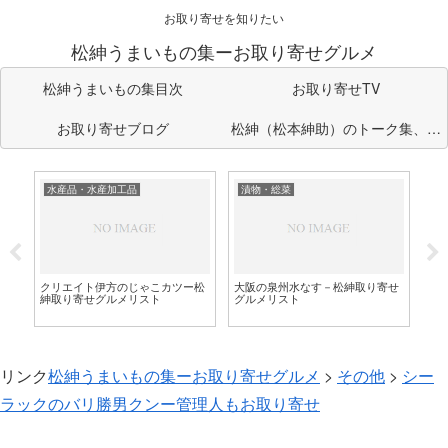
お取り寄せを知りたい
松紳うまいもの集ーお取り寄せグルメ
松紳うまいもの集目次
お取り寄せTV
お取り寄せブログ
松紳（松本紳助）のトーク集、企
画のまとめ部屋
水産品・水産加工品
漬物・総菜
青
青
せ
せ
クリエイト伊方のじゃこカツー松
大阪の泉州水なす－松紳取り寄せ
紳取り寄せグルメリスト
グルメリスト
リンク
松紳うまいもの集ーお取り寄せグルメ
>
その他
>
シー
ラックのバリ勝男クンー管理人もお取り寄せ