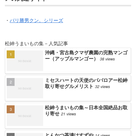
・
バリ勝男クン。シリーズ
松紳うまいもの集－人気記事
沖縄・宮古島クマザ農園の完熟マンゴ
ー（アップルマンゴー）
38 views
ミセスハートの天使のババロアー松紳
取り寄せグルメリスト
32 views
松紳うまいもの集～日本全国絶品お取
り寄せ
21 views
とんかつ茶漬けすずや
14 views