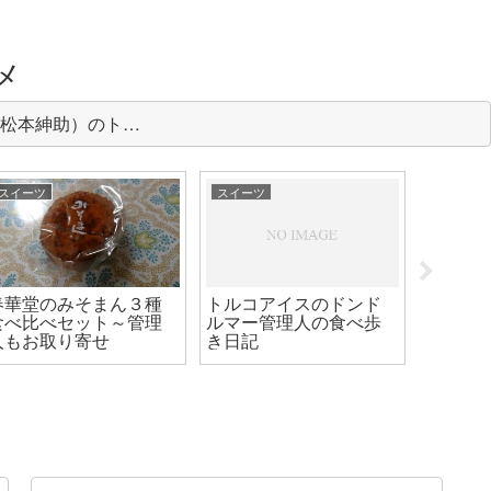
メ
松本紳助）のトー
企画のまとめ部屋
スイーツ
スイーツ
フルーツ
愛媛産
晩柑ー
ルメリ
春華堂のみそまん３種
トルコアイスのドンド
食べ比べセット～管理
ルマー管理人の食べ歩
人もお取り寄せ
き日記