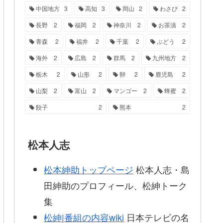
中国地方
3
高知
3
岡山
2
わさび
2
長野
2
福岡
2
神奈川
2
お茶漬
2
青森
2
福井
2
千葉
2
ぶどう
2
海外
2
広島
2
群馬
2
九州地方
2
栃木
2
山形
2
卵
2
鹿児島
2
山梨
2
富山
2
マンゴー
2
蜂蜜
2
餃子
2
熊本
2
松本人志
松本紳助トップページ
松本人志・島
田紳助のプロフィール、松紳トーク
集
松紳|番組の内容wiki
日本テレビの名