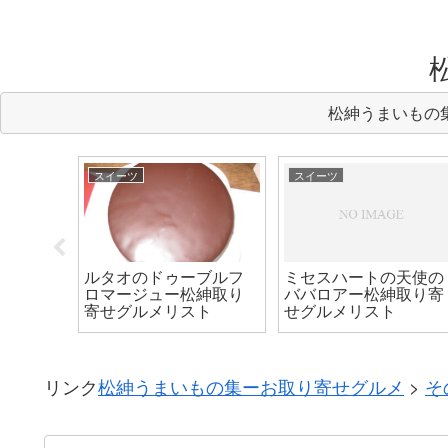
松紳うまいもの
スイーツ
スイーツ
ナック
り寄せ
ルタオのドゥーブルフ
ミセスハートの天使の
ロマージュー松紳取り
ババロアー松紳取り寄
寄せグルメリスト
せグルメリスト
リンク
松紳うまいもの集ーお取り寄せグルメ
>
そ