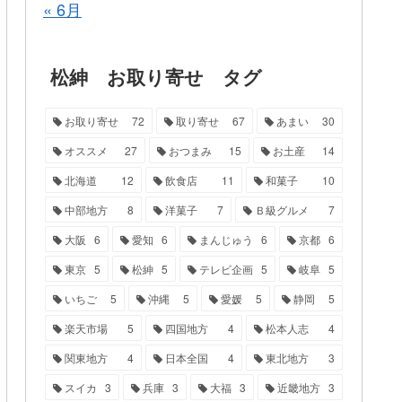
« 6月
松紳 お取り寄せ タグ
お取り寄せ
72
取り寄せ
67
あまい
30
オススメ
27
おつまみ
15
お土産
14
北海道
12
飲食店
11
和菓子
10
中部地方
8
洋菓子
7
Ｂ級グルメ
7
大阪
6
愛知
6
まんじゅう
6
京都
6
東京
5
松紳
5
テレビ企画
5
岐阜
5
いちご
5
沖縄
5
愛媛
5
静岡
5
楽天市場
5
四国地方
4
松本人志
4
関東地方
4
日本全国
4
東北地方
3
スイカ
3
兵庫
3
大福
3
近畿地方
3