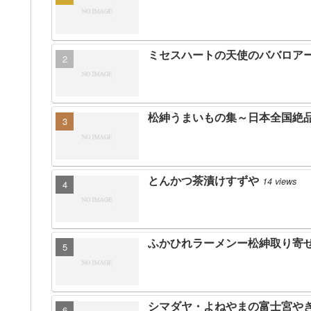
ミセスハートの天使のババロア
松紳うまいもの集～日本全国絶
とんかつ茶漬けすずや
14 views
ふかひれラーメンー松紳取り寄
シマダヤ・よねやまの富士宮や